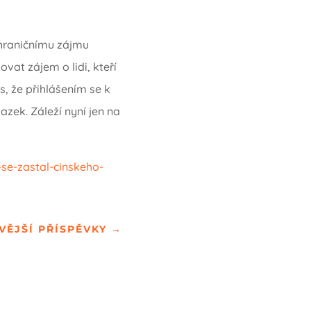
zahraničnímu zájmu
vat zájem o lidi, kteří
s, že přihlášením se k
azek. Záleží nyní jen na
se-zastal-cinskeho-
VĚJŠÍ PŘÍSPĚVKY
→