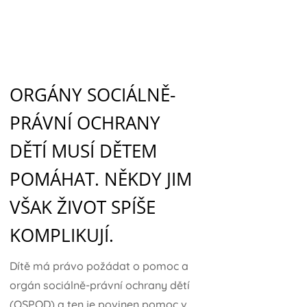
ORGÁNY SOCIÁLNĚ-
PRÁVNÍ OCHRANY
DĚTÍ MUSÍ DĚTEM
POMÁHAT. NĚKDY JIM
VŠAK ŽIVOT SPÍŠE
KOMPLIKUJÍ.
Dítě má právo požádat o pomoc a
orgán sociálně-právní ochrany dětí
(OSPOD) a ten je povinen pomoc v