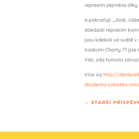
represím zejména díky 
A pokračují: „Jistě, vá
dokázali represím komun
jsou kdekoli ve světě v
tradicím Charty 77 jste 
Vás, zda tomuto závazk
Více viz
http://denikre
disidenta-sobotka-mlci
←
STARŠÍ PŘÍSPĚV