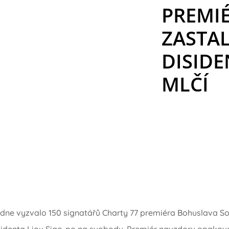
PREMIÉ
ZASTA
DISIDE
MLČÍ
dne vyzvalo 150 signatářů Charty 77 premiéra Bohuslava So
isidenta Liou Siao-po na svobodu. Premiér navzdory opak