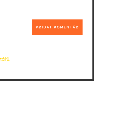
PØIDAT KOMENTÁØ
tářů.