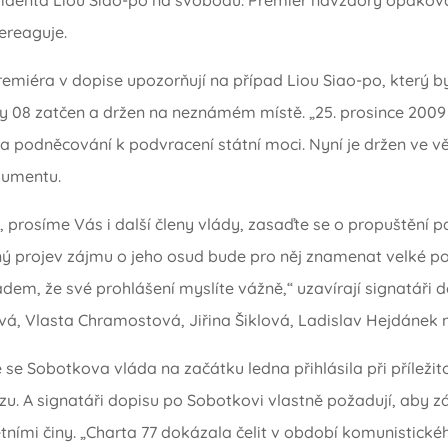
ereaguje.
emiéra v dopise upozorňují na případ Liou Siao-po, který b
y 08 zatčen a držen na neznámém místě. „25. prosince 2009
za podněcování k podvracení státní moci. Nyní je držen ve vě
kumentu.
 prosíme Vás i další členy vlády, zasaďte se o propuštění p
ný projev zájmu o jeho osud bude pro něj znamenat velké p
dem, že své prohlášení myslíte vážně,“ uzavírají signatáři d
, Vlasta Chramostová, Jiřina Šiklová, Ladislav Hejdánek 
e se Sobotkova vláda na začátku ledna přihlásila při příležit
zu. A signatáři dopisu po Sobotkovi vlastně požadují, aby z
tními činy. „Charta 77 dokázala čelit v období komunistick