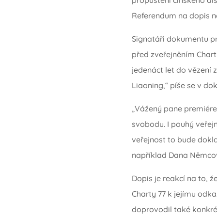
Referendum na dopis n
Signatáři dokumentu pr
před zveřejněním Chart
jedenáct let do vězení 
Liaoning,“ píše se v do
„Vážený pane premiére,
svobodu. I pouhý veřej
veřejnost to bude dokla
například Dana Němcová
Dopis je reakcí na to, ž
Charty 77 k jejímu odka
doprovodil také konkré