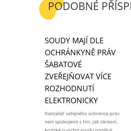
PODOBNÉ PŘÍSP
SOUDY MAJÍ DLE
OCHRÁNKYNĚ PRÁV
ŠABATOVÉ
ZVEŘEJŇOVAT VÍCE
ROZHODNUTÍ
ELEKTRONICKY
Kancelář veřejného ochránce práv
není spokojená s tím, jak okresní,
krajské a vrchní soudy naplňují