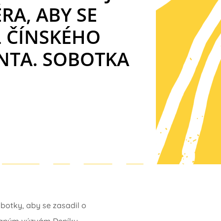
RA, ABY SE
L ČÍNSKÉHO
NTA. SOBOTKA
botky, aby se zasadil o
ovaným výzvám Deníku