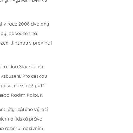
yl v roce 2008 dva dny
 byl odsouzen na
zení Jinzhou v provincii
ana Liou Siao-po na
ovzbuzení. Pro českou
opisu, mezi něž patří
nebo Radim Palouš.
osti čtyřicátého výročí
ájem o lidská práva
ého režimu masivním