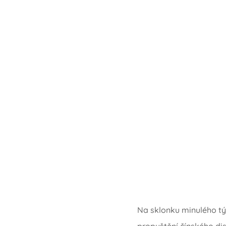
Na sklonku minulého tý
propuštění čínského d