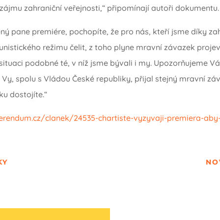
zájmu zahraniční veřejnosti,“ připomínají autoři dokumentu.
žený pane premiére, pochopíte, že pro nás, kteří jsme díky 
istického režimu čelit, z toho plyne mravní závazek projevo
 situaci podobné té, v níž jsme bývali i my. Upozorňujeme Vá
i Vy, spolu s Vládou České republiky, přijal stejný mravní záv
u dostojíte.“
ferendum.cz/clanek/24535-chartiste-vyzyvaji-premiera-aby-
KY
NO